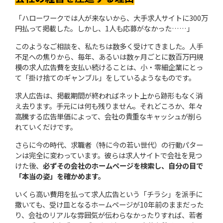
「ハローワークでは人が来ないから、大手求人サイトに300万
円払って掲載した。しかし、1人も応募がなかった……」
このようなご相談を、私たちは数多く受けてきました。人手
不足への焦りから、毎年、あるいは数ヶ月ごとに数百万円規
模の求人広告費を支払い続けることは、小・零細企業にとっ
て「掛け捨てのギャンブル」をしているようなものです。
求人広告は、掲載期間が終わればネット上から跡形もなく消
え去ります。手元には何も残りません。それどころか、年々
高騰する広告単価によって、会社の貴重なキャッシュが削ら
れていくだけです。
さらに今の時代、求職者（特に今の若い世代）の行動パター
ンは完全に変わっています。彼らは求人サイトで会社を見つ
けた後、
必ずその会社のホームページを検索し、自分の目で
「本当の姿」を確かめます。
いくら高い費用を払って求人広告という「チラシ」を派手に
撒いても、受け皿となるホームページが10年前のままだった
り、会社のリアルな雰囲気が伝わらなかったりすれば、若者