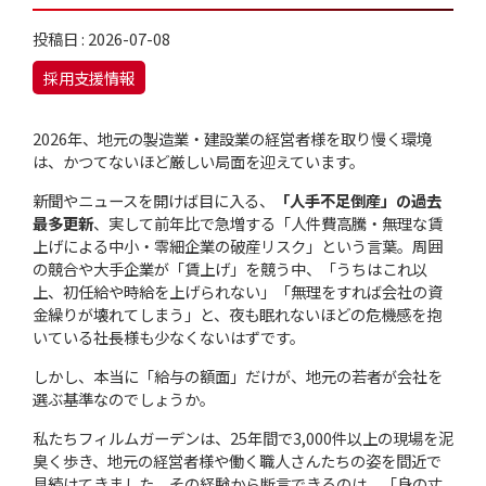
投稿日 : 2026-07-08
採用支援情報
2026年、地元の製造業・建設業の経営者様を取り慢く環境
は、かつてないほど厳しい局面を迎えています。
新聞やニュースを開けば目に入る、
「人手不足倒産」の過去
最多更新
、実して前年比で急増する「人件費高騰・無理な賃
上げによる中小・零細企業の破産リスク」という言葉。周囲
の競合や大手企業が「賃上げ」を競う中、「うちはこれ以
上、初任給や時給を上げられない」「無理をすれば会社の資
金繰りが壊れてしまう」と、夜も眠れないほどの危機感を抱
いている社長様も少なくないはずです。
しかし、本当に「給与の額面」だけが、地元の若者が会社を
選ぶ基準なのでしょうか。
私たちフィルムガーデンは、25年間で3,000件以上の現場を泥
臭く歩き、地元の経営者様や働く職人さんたちの姿を間近で
見続けてきました。その経験から断言できるのは、「身の丈