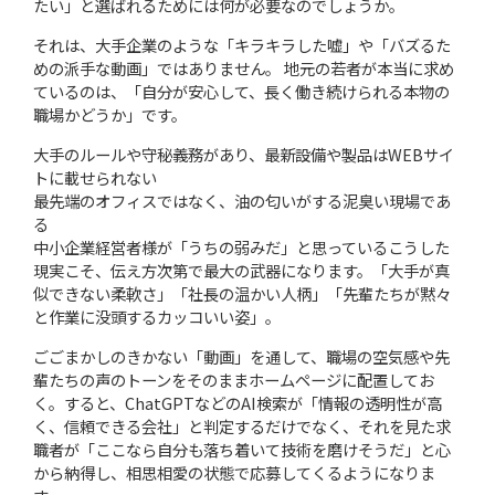
たい」と選ばれるためには何が必要なのでしょうか。
それは、大手企業のような「キラキラした嘘」や「バズるた
めの派手な動画」ではありません。 地元の若者が本当に求め
ているのは、「自分が安心して、長く働き続けられる本物の
職場かどうか」です。
大手のルールや守秘義務があり、最新設備や製品はWEBサイ
トに載せられない
最先端のオフィスではなく、油の匂いがする泥臭い現場であ
る
中小企業経営者様が「うちの弱みだ」と思っているこうした
現実こそ、伝え方次第で最大の武器になります。「大手が真
似できない柔軟さ」「社長の温かい人柄」「先輩たちが黙々
と作業に没頭するカッコいい姿」。
ごごまかしのきかない「動画」を通して、職場の空気感や先
輩たちの声のトーンをそのままホームページに配置してお
く。すると、ChatGPTなどのAI検索が「情報の透明性が高
く、信頼できる会社」と判定するだけでなく、それを見た求
職者が「ここなら自分も落ち着いて技術を磨けそうだ」と心
から納得し、相思相愛の状態で応募してくるようになりま