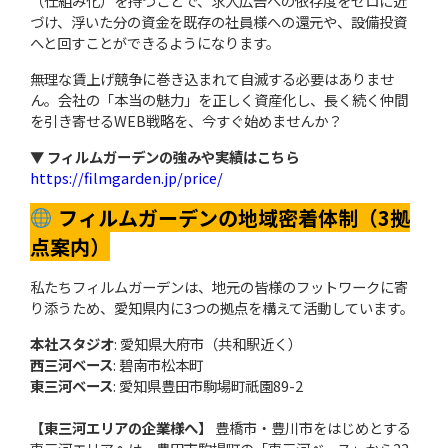
（仕組み化）を持つことで、求人広告への依存度をゼロに近
づけ、浮いた分の資金を既存の社員様への還元や、設備投資
へと回すことができるようになります。
無理な賃上げ競争に巻き込まれて自滅する必要はありませ
ん。会社の「本当の魅力」を正しく資産化し、長く続く仲間
を引き寄せるWEB戦略を、今すぐ始めませんか？
▼ フィルムガーデンの強みや実績はこちら
https://filmgarden.jp/price/
フィルムガーデンの地域密着体制（3拠
点案内）
私たちフィルムガーデンは、地元の皆様のフットワークに寄
り添うため、愛知県内に3つの拠点を構えて活動しています。
本社スタジオ
: 愛知県大府市（共和駅近く）
西三河ベース
: 碧南市松本町
東三河ベース
: 愛知県豊田市駒場町祇園89-2
【東三河エリアの企業様へ】
豊橋市・豊川市をはじめとする