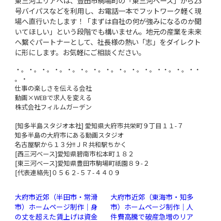
東三河エリアへは、豊田市駒場町の「東三河ベース」から23
号バイパスなどを利用し、お電話一本でフットワーク軽く現
場へ直行いたします！「まずは自社の何が強みになるのか聞
いてほしい」という段階でも構いません。地元の産業を未来
へ繋ぐパートナーとして、社長様の熱い「志」をダイレクト
に形にします。お気軽にご相談ください。
・。・。・。・。・。・。・。・。・。・。・。・・。・。・・
。・
仕事の楽しさを伝える会社
動画×WEBで求人を変える
株式会社フィルムガーデン
[知多半島スタジオ本社] 愛知県大府市共栄町９丁目１１-７
知多半島の大府市にある動画スタジオ
名古屋駅から１３分!!ＪＲ共和駅ちかく
[西三河ベース]愛知県碧南市松本町１８２
[東三河ベース]愛知県豊田市駒場町祇園８９-２
[代表連絡先]０５６２-５７-４４０９
大府市近郊（半田市・常滑
大府市近郊（東海市・知多
市）ホームページ制作｜身
市）ホームページ制作｜人
の丈を超えた賃上げは資金
件費高騰で破産急増のリア