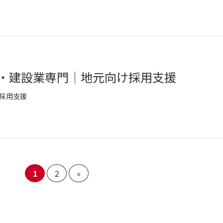
・建設業専門｜地元向け採用支援
採用支援
1
2
»