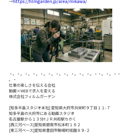
→
https://filmgarden.jp/area/mikawa/
・。・。・。・。・。・。・。・。・。・。・。・・。・。・・
。・
仕事の楽しさを伝える会社
動画×WEBで求人を変える
株式会社フィルムガーデン
[知多半島スタジオ本社] 愛知県大府市共栄町９丁目１１-７
知多半島の大府市にある動画スタジオ
名古屋駅から１３分!!ＪＲ共和駅ちかく
[西三河ベース]愛知県碧南市松本町１８２
[東三河ベース]愛知県豊田市駒場町祇園８９-２