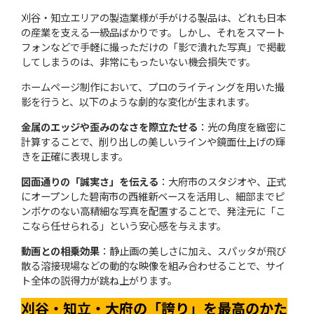
刈谷・知立エリアの製造業様が手がける製品は、どれも日本
の産業を支える一級品ばかりです。しかし、それをスマート
フォンなどで手軽に撮っただけの「影で潰れた写真」で掲載
してしまうのは、非常にもったいない機会損失です。
ホームページ制作において、プロのライティングを用いた撮
影を行うと、以下のような劇的な変化が生まれます。
金属のエッジや歪みのなさを際立たせる
：光の角度を緻密に
計算することで、削り出しの美しいラインや鏡面仕上げの輝
きを正確に表現します。
図面通りの「誠実さ」を伝える
：大府市のスタジオや、正式
にオープンした碧南市の西維新ベースを活用し、細部までピ
ンボケのない高精細な写真を配置することで、発注元に「こ
こなら任せられる」という安心感を与えます。
動画との相乗効果
：静止画の美しさに加え、スパッタが飛び
散る溶接現場などの動的な映像を組み合わせることで、サイ
ト全体の説得力が跳ね上がります。
刈谷・知立・大府の「誇り」を最高のかた