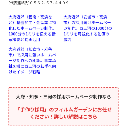
[代表連絡先]０５６２-５７-４４０９
大府近郊（碧南・高浜な
大府近郊（安城市・高浜
ど）精密加工・金型業に特
市）の採用向けホームペー
化したホームページ制作。
ジ制作。西三河の1000分の
1000分の1ミリを伝える接
1ミリを可視化する動画の
写撮影と動画活用
威力
大府近郊（知立市・刈谷
市）で採用に強いホームペ
ージ制作への刷新。事業承
継を機に西三河の若手へ向
けたイメージ戦略
大府・知多・三河の採用ホームページ制作なら
「手作り採用」のフィルムガーデンにお任せ
ください！詳しい解説はこちら