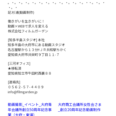
。・。・。・。・。・。・。・。・。・。・。・。・・。・。・
・。・
記.杉浦(動画制作)
働きがいを生きがいに！
動画×WEBで求人を変える
株式会社フィルムガーデン
[知多半島スタジオ] 本社
知多半島の大府市にある動画スタジオ
名古屋駅から１３分!!ＪＲ共和駅ちかく
愛知県大府市共栄町９丁目１１-７
[三河オフィス]
★移転済
愛知県知立市牛田町西裏８８
[連絡先]
０５６２-５７-４４０９
info@filmgarden.jp
動画撮影_イベント_大府青
大府商工会議所女性会さま
年会議所創立50周年記念事
_創立20周年記念動画制作
業（大府・東浦）