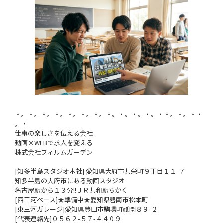
・。・。・。・。・。・。・。・。・。・。・。・・。・。・・
。・
仕事の楽しさを伝える会社
動画×WEBで求人を変える
株式会社フィルムガーデン
[知多半島スタジオ本社] 愛知県大府市共栄町９丁目１１-７
知多半島の大府市にある動画スタジオ
名古屋駅から１３分!!ＪＲ共和駅ちかく
[西三河ベース]★準備中★愛知県碧南市松本町
[東三河ガレージ]愛知県豊田市駒場町祇園８９-２
[代表連絡先]０５６２-５７-４４０９