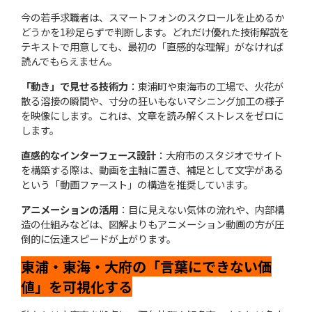
今の若手求職者は、スマートフォンのスクロールを止めるか
どうかを1秒足らずで判断します。どれだけ優れた技術解説を
テキストで用意しても、最初の「直感的な理解」がなければ
読んでもらえません。
「動き」で見せる技術力
：東浦町や東海市の工場で、火花が
散る溶接の瞬間や、寸分の狂いもないマシニング加工の様子
を映像にします。これは、文章を読み解くストレスをゼロに
します。
直感的なインターフェース設計
：大府市のスタジオでサイト
を構築する際は、動画を主軸に置き、補足として文字がある
という「動画ファースト」の構造を推奨しています。
アニメーションの活用
：目に見えない気体の流れや、内部構
造の仕組みなどは、図解よりもアニメーション動画の方が圧
倒的に伝達スピードが上がります。
東浦・東海・大府の「言葉にできない価
値」を可視化する