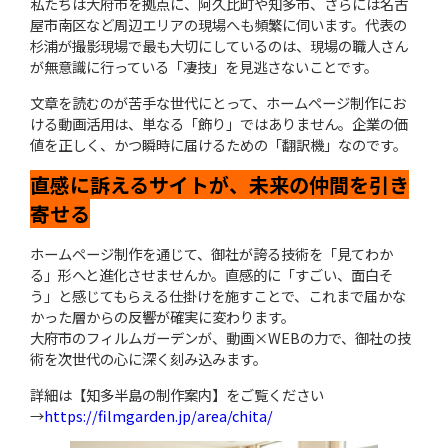
私たちは大府市を拠点に、阿久比町や知多市、さらには名古
屋市南区など周辺エリアの現場へも頻繁に伺います。代表の
杉浦が撮影現場で最も大切にしているのは、現場の職人さん
が無意識に行っている「凄技」を見逃さないことです。
文章を読むのが苦手な世代にとって、ホームページ制作にお
ける動画活用は、単なる「飾り」ではありません。企業の価
値を正しく、かつ瞬時に届けるための「翻訳機」なのです。
直感に訴えるサイトが、未来の仲間を引き
寄せる
ホームページ制作を通じて、御社が誇る技術を「見てわか
る」形へと進化させませんか。直感的に「すごい、面白そ
う」と感じてもらえる仕掛けを施すことで、これまで届かな
かった層からの反響が確実に変わります。
大府市のフィルムガーデンが、動画×WEBの力で、御社の技
術を次世代の心に深く刻み込みます。
詳細は【知多半島の制作案内】をご覧ください
→
https://filmgarden.jp/area/chita/