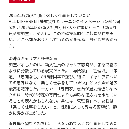
2025年度新入社員：楽しく仕事をしていたい
ALL DIFFERENT株式会社とラーニングイノベーション総合研
究所が2025年度の新入社員3,933人を対象に行った「新入社
員意識調査」。それは、この不確実な時代に若者が何を思
い、どこへ向かおうとしているのかを探る、静かな試みだっ
た。
曖昧なキャリアと多様な声
調査が示したのは、新入社員のキャリア志向が、まるで霧の
ように分散している現実だった。「専門家」「管理職」「未
定」「志向なし」がほぼ同率で並び、特に「キャリアについ
ての志向はなく、楽しく仕事をしていたい」という声が過去
最高を記録した。一方で、「専門家」志向が過去最低となっ
たのは、時代が特定の専門性よりも柔軟な適応力を求めてい
ることの表れかもしれない。男性は「管理職」へ、女性は
「楽しく仕事をしたい」と、性別によって異なる願望が、静
かに浮かび上がった。
管理職を望む者たちは、「人を束ねて大きな仕事をしてみた