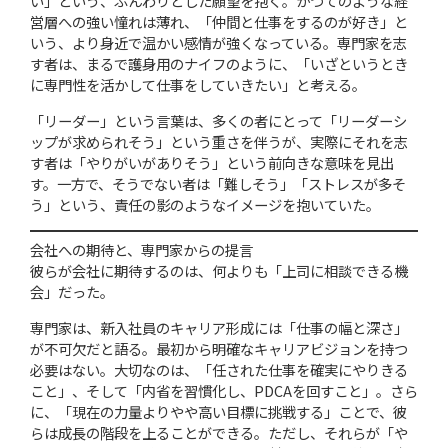
い」という、ふんわりとした願望を抱く。かつてのような経
営層への強い憧れは薄れ、「仲間と仕事をするのが好き」と
いう、より身近で温かい感情が強くなっている。専門家を志
す者は、まるで護身用のナイフのように、「いざというとき
に専門性を活かして仕事をしていきたい」と考える。
「リーダー」という言葉は、多くの者にとって「リーダーシ
ップが求められそう」という重さを伴うが、実際にそれを志
す者は「やりがいがありそう」という前向きな意味を見出
す。一方で、そうでない者は「難しそう」「ストレスが多そ
う」という、責任の影のようなイメージを抱いていた。
会社への期待と、専門家からの提言
彼らが会社に期待するのは、何よりも「上司に相談できる機
会」だった。
専門家は、新入社員のキャリア形成には「仕事の幅と深さ」
が不可欠だと語る。最初から明確なキャリアビジョンを持つ
必要はない。大切なのは、「任された仕事を確実にやりきる
こと」、そして「内省を習慣化し、PDCAを回すこと」。さら
に、「現在の力量よりやや高い目標に挑戦する」ことで、彼
らは成長の階段を上ることができる。ただし、それらが「や