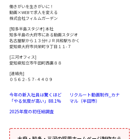
働きがいを生きがいに！
動画×WEBで求人を変える
株式会社フィルムガーデン
[知多半島スタジオ] 本社
知多半島の大府市にある動画スタジオ
名古屋駅から１３分!!ＪＲ共和駅ちかく
愛知県大府市共栄町９丁目１１-７
[三河オフィス]
愛知県知立市牛田町西裏８８
[連絡先]
０５６２-５７-４４０９
今年の新入社員は驚くほど
リクルート動画制作_カナ
「やる気度が高い」88.1%
マル（半田市）
2025年度の初任給調査
大府・知多・三河の採用ホームページ制作なら