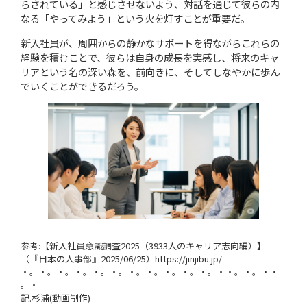
らされている」と感じさせないよう、対話を通じて彼らの内
なる「やってみよう」という火を灯すことが重要だ。
新入社員が、周囲からの静かなサポートを得ながらこれらの
経験を積むことで、彼らは自身の成長を実感し、将来のキャ
リアという名の深い森を、前向きに、そしてしなやかに歩ん
でいくことができるだろう。
参考:【新入社員意識調査2025（3933人のキャリア志向編）】
（『日本の人事部』2025/06/25）https://jinjibu.jp/
・。・。・。・。・。・。・。・。・。・。・。・・。・。・・
。・
記.杉浦(動画制作)