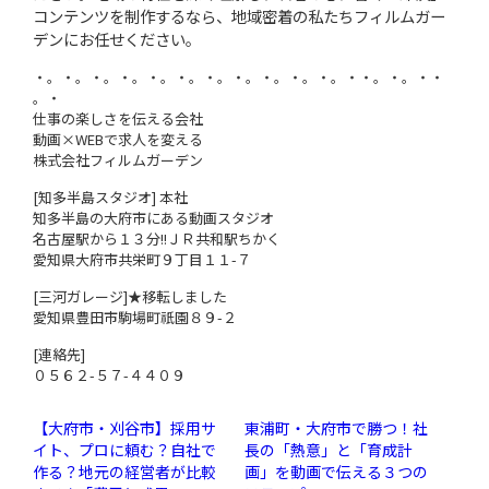
コンテンツを制作するなら、地域密着の私たちフィルムガー
デンにお任せください。
・。・。・。・。・。・。・。・。・。・。・。・・。・。・・
。・
仕事の楽しさを伝える会社
動画×WEBで求人を変える
株式会社フィルムガーデン
[知多半島スタジオ] 本社
知多半島の大府市にある動画スタジオ
名古屋駅から１３分!!ＪＲ共和駅ちかく
愛知県大府市共栄町９丁目１１-７
[三河ガレージ]★移転しました
愛知県豊田市駒場町祇園８９-２
[連絡先]
０５６２-５７-４４０９
【大府市・刈谷市】採用サ
東浦町・大府市で勝つ！社
イト、プロに頼む？自社で
長の「熱意」と「育成計
作る？地元の経営者が比較
画」を動画で伝える３つの