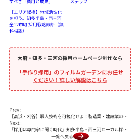
すべき「費用と成果」
ステップ
【エリア総括】地域活性化
を担う。知多半島・西三河
全12市町 採用戦略診断（無
料相談）
大府・知多・三河の採用ホームページ制作なら
「手作り採用」のフィルムガーデンにお任せ
ください！詳しい解説はこちら
Prev :
【高浜・刈谷】職人技術を可視化せよ！製造業・建設業の「現場の誇り」を伝える動画戦略
Next :
「採用は専門家に聞く時代」知多半島・西三河ローカル採用の最強パートナー選び
一覧へ戻る