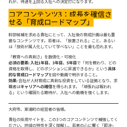
れが、待遇を上回る入社への決定打になります。
コアコンテンツ3：成長を確信さ
せる「育成ロードマップ」
幹部候補を求める貴社にとって、入社後の育成計画は最も重
要なコンテンツです。若者は、「放置される」こと、あるい
は「技術が属人化していて学べない」ことを最も恐れます。
「教育への真剣さ」を数値化・可視化
必須の要素:
入社1年目、3年目、5年目
で「何を教わり、どの
資格を取得し、どのポジションに昇進できるか」という
具体
的な育成ロードマップ
を図や動画で明示すること。
効果:
会社が人材育成に真剣な投資をしている証拠となり、求
職者は
キャリアへの確信
を得られます。「頑張れば報われ
る」という確固たる期待が、入社への動機を強くします。
大府市、東浦町の経営者の皆様。
貴社の採用サイトを、この3つのコアコンテンツで補強してく
ださい。地域の特性を深く理解し、若者の心に響く「即決」