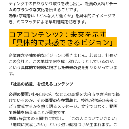
ティング中の自然なやり取りを映し出し、
社員の人柄
と
チー
ムのフランクな文化
を伝えることです。
効果:
求職者は「どんな人と働くか」を具体的にイメージで
き、ミスマッチによる早期離職を防ぎます。
コアコンテンツ2：未来を示す
「具体的で共感できるビジョン」
企業理念や抽象的なビジョンは響きません。若者は、社長が
この会社と、この地域で何を成し遂げようとしているのか、
という
具体的で地域に根ざした未来の姿
を知りたがっていま
す。
「社長の熱意」を伝えるコンテンツ
必須の要素:
社長自身が、なぜこの事業を大府市や東浦町で続
けているのか、その
事業の存在意義
と、技術が地域の未来に
どう貢献するかを熱く語るメッセージ。文字ではなく、
動画
で感情を伝える
ことが重要です。
効果:
経営者の人間性に共感し、「この人についていきたい」
「地域に貢献したい」という強い動機づけが生まれます。こ