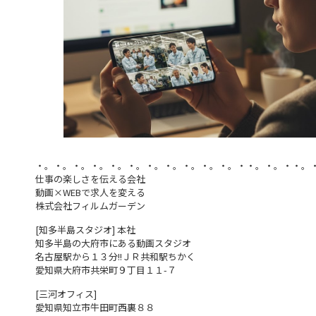
・。・。・。・。・。・。・。・。・。・。・。・・。・。・・。
仕事の楽しさを伝える会社
動画×WEBで求人を変える
株式会社フィルムガーデン
[知多半島スタジオ] 本社
知多半島の大府市にある動画スタジオ
名古屋駅から１３分!!ＪＲ共和駅ちかく
愛知県大府市共栄町９丁目１１-７
[三河オフィス]
愛知県知立市牛田町西裏８８