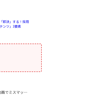
「即決」する！採用
テンツ」3要素
「辞めない採用」の極意！動画でミスマッチを防ぐ方法