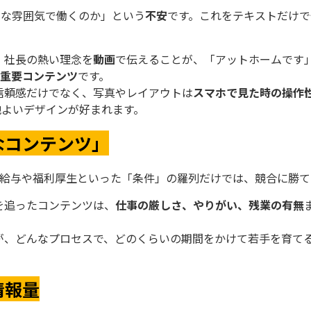
んな雰囲気で働くのか」という
不安
です。これをテキストだけで
、社長の熱い理念を
動画
で伝えることが、「アットホームです
重要コンテンツ
です。
信頼感だけでなく、写真やレイアウトは
スマホで見た時の操作
地よいデザインが好まれます。
なコンテンツ」
。給与や福利厚生といった「条件」の羅列だけでは、競合に勝て
を追ったコンテンツは、
仕事の厳しさ、やりがい、残業の有無
が、どんなプロセスで、どのくらいの期間をかけて若手を育て
情報量