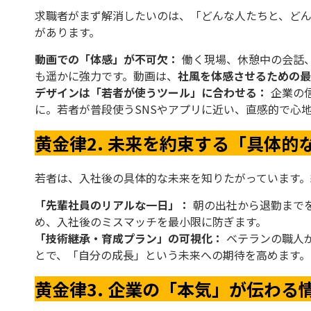
求職者がまず解消したいのは、「どんな人たちと、ど
があります。
動画での「体感」が不可欠：
働く現場、休憩中の会話
も遥かに強力です。動画は、
社風を体感させるための最
デザインは「若者が使うツール」に合わせる：
企業の
に。若者が普段使うSNSやアプリに近い、直感的で心
黄金律2. 未来を約束する「具体的
若者は、入社後の具体的な未来を知りたがっています
「先輩社員のリアルな一日」：
朝の出社から退勤まで
め、入社後のミスマッチを最小限に防ぎます。
「技術継承・育成プラン」の可視化：
ベテランの職人
とで、「自分の成長」という未来への期待を高めます。
黄金律3. 企業の「本気」が伝わる