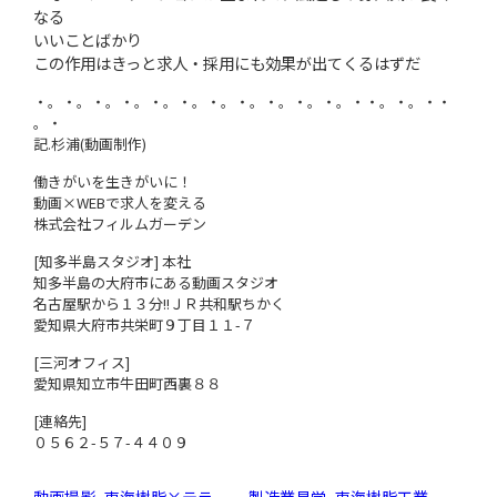
なる
いいことばかり
この作用はきっと求人・採用にも効果が出てくるはずだ
・。・。・。・。・。・。・。・。・。・。・。・・。・。・・
。・
記.杉浦(動画制作)
働きがいを生きがいに！
動画×WEBで求人を変える
株式会社フィルムガーデン
[知多半島スタジオ] 本社
知多半島の大府市にある動画スタジオ
名古屋駅から１３分!!ＪＲ共和駅ちかく
愛知県大府市共栄町９丁目１１-７
[三河オフィス]
愛知県知立市牛田町西裏８８
[連絡先]
０５６２-５７-４４０９
動画撮影_東海樹脂×テラ
製造業見学_東海樹脂工業