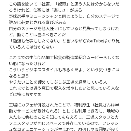
この話を聞いて「社畜」「奴隷」と思う人には分からないだ
ろうけれど、仕事には「楽しさ」がある
野球選手やミュージシャンと同じように、自分のステージで
誰かに必要とされる喜びがある
自分のステージを他人任せにしていると見失ってしまうけれ
ど、働くことは喜ぶべきことだ
「勉強も仕事もしたくない」と言いながらYouTubeばかり見
ている人には分からない
これまでの中部部品加工協会の製造業紹介ムービーらしくな
い形になったけれど
こういうビジネススタイルもあるんだよ、という気づきには
なると思う
やりたいことを諦めてしぶしぶ工場を経営している人
これまでとは違う窓口で収入を増やしたいと思っている人な
どは特におすすめ
工場にカフェが併設されたことで、福利厚生（社員さんは半
額でサービスが受けられる）としても利用できるし、地域の
人たちに会社のことを知ってもらえるし、工場スタッフとカ
フェスタッフが同じスペースで共存しているので、フレッシ
ュなコミュニケーションが生まれて、風通しや雰囲気が良く