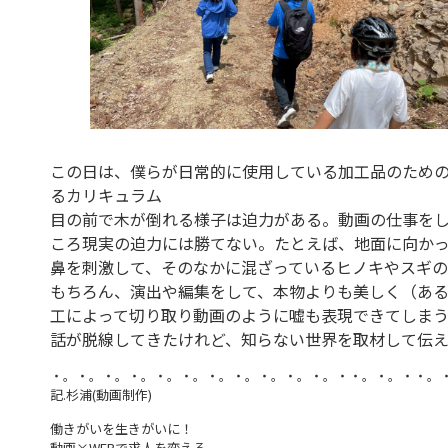
この日は、僕らが日常的に使用している加工品のため
るカリキュラム
目の前で木が倒れる様子は迫力がある。動画の仕事を
ころ現実の迫力には勝てない。たとえば、地面に向か
鼻を刺激して、そのなかに混ざっているヒノキやスギ
もちろん、演出や編集をして、本物よりも美しく（あ
工によって切り取り動画のように嘘も表現できてしま
話が脱線してきたけれど、知らない世界を取材して伝
・。・。・。・。・。・。・。・。・。・。・。・・。・。・・。
記.杉浦(動画制作)
働きがいを生きがいに！
動画×WEBで求人を変える