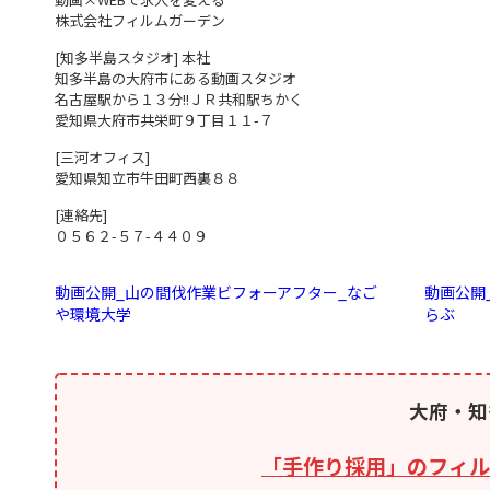
株式会社フィルムガーデン
[知多半島スタジオ] 本社
知多半島の大府市にある動画スタジオ
名古屋駅から１３分!!ＪＲ共和駅ちかく
愛知県大府市共栄町９丁目１１-７
[三河オフィス]
愛知県知立市牛田町西裏８８
[連絡先]
０５６２-５７-４４０９
動画公開_山の間伐作業ビフォーアフター_なご
動画公開
や環境大学
らぶ
大府・知
「手作り採用」のフィル