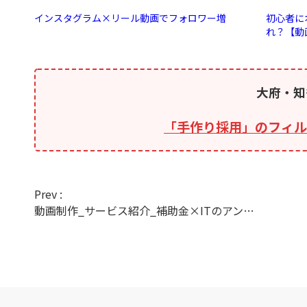
インスタグラム×リール動画でフォロワー増
初心者に
れ？【動
大府・知
「手作り採用」のフィル
Prev :
動画制作_サービス紹介_補助金×ITのアンフィニグロウさま(名古屋)