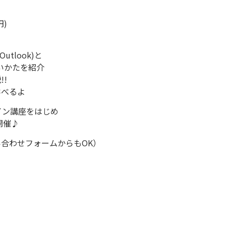
)
utlook)と
いかたを紹介
!
学べるよ
イン講座をはじめ
開催♪
合わせフォームからもOK）