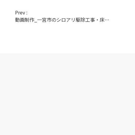
Prev :
動画制作_一宮市のシロアリ駆除工事・床下点検の株式会社アイ・エコアップさん_会社紹介、リクルート