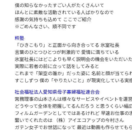
僕の知らなかったすごい人がたくさんいて
ほんとに素敵な活動されている人ばかりなので
感謝の気持ちも込めて ここでご紹介
※ごめんなさい、順不同です
粋塾
「ひきこもり」と正面から向き合ってる 氷室社長
言葉のひとつひとつが刺激的で 愛情に満ちている
氷室社長にはどこよりも早く説明会の機会をいただい
実際に若者の前に立って話をしてみると
これまで「架空の誰か」だった姿に 名前と顔が当てら
すこしずつ 僕の「やりたいこと」が現実化している実
社会福祉法人愛知県母子寡婦福祉連合会
常務理事の山本さんは様々なサービスやイベントを運
どうやって全体を把握してるんだろう と思うくらい幅
フィルムガーデンとしてではあるけれど 早速お仕事の
繋いでくれたのは （株）アイエコアップの今村さん
ガテン女子でお世話になって 最近は動画も作らせても