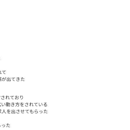
た
れて
感が出てきた
営されており
広い動き方をされている
求人を出させてもらった
らった