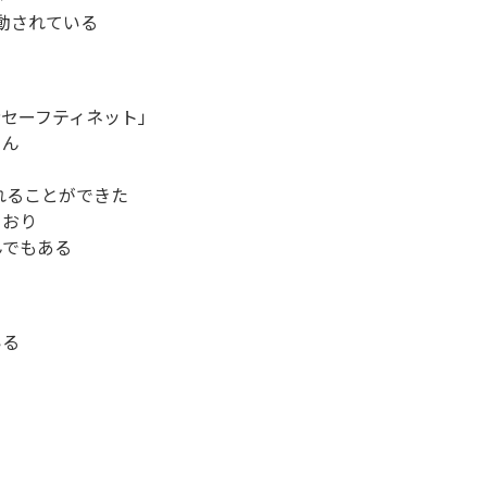
動されている
セーフティネット」
さん
れることができた
ており
んでもある
いる