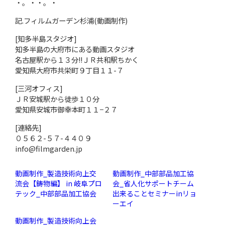
・。・・。・
記.フィルムガーデン杉浦(動画制作)
[知多半島スタジオ]
知多半島の大府市にある動画スタジオ
名古屋駅から１３分!!ＪＲ共和駅ちかく
愛知県大府市共栄町９丁目１１-７
[三河オフィス]
ＪＲ安城駅から徒歩１０分
愛知県安城市御幸本町１１−２７
[連絡先]
０５６２-５７-４４０９
info@filmgarden.jp
動画制作_製造技術向上交
動画制作_中部部品加工協
流会【鋳物編】 in 岐阜プロ
会_省人化サポートチーム
テック_中部部品加工協会
出来ることセミナーinリョ
ーエイ
動画制作_製造技術向上会