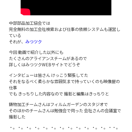
中部部品加工協会では
完全無料の加工会社検索および仕事の依頼システムも運営し
ている
それが、
みつツク
今回 動画で紹介した以外にも
たくさんのアライアンスチームがあるので
詳しくはみつツクWEBサイトでどうぞ
インタビューは皆さん けっこう緊張してた
それをなるべく柔らかな雰囲気まで持っていくのも映像屋の
仕事
でも きっちりした内容なので 撮影と編集はきっちりと
鋳物加工チームさんはフィルムガーデンのスタジオで
そのほかのチームさんは勉強会で伺った 会社さんの会議室で
撮影した
・。・。・。・。・。・。・。・。・。・。・。・。・・。