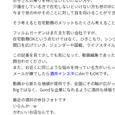
お子さんの帰りを待たないといけない方や、
介護をしている方で在宅しないといけない方も世の中
今まで世の中がそのことに対して目を向けることがで
そう考えると在宅勤務のメリットもたくさん考えるこ
フィルムガーデンはまだまだ若い会社ですが、
在宅勤務OKという点だけではなく、ひきこもり、シン
間口を広げていき、ジェンダーや国籍、ライフスタイル
この記事を見て少しでも気になって、動画編集であった
問合わせください。
また、お近くに同じような悩みを持っている方がいら
メールが嫌でしたら
酒井インスタ
にdmでもOKです。
動画から新たな価値が提供でき、全国にその輪が広がっ
Bigではなく、Goodな企業になれるように酒井も頑張
最近の酒井の休日フォトです
いらんか…w
かわいいお店なんです。