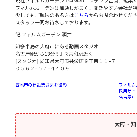
現在フィルムガーデンでは
Web
コンテンツ企画、編集
フィルムガーデンは風通しが良く、働きやすい会社が
少しでもご興味のある方は
こちら
からお問合わせくだ
スタッフ一同お待ちしております。
記
.
フィルムガーデン
酒井
知多半島の大府市にある動画スタジオ
名古屋駅から
13
分
!!
ＪＲ共和駅近く
[スタジオ]
愛知県大府市共栄町９丁目１１
–
７
０５６２
–
５７
–
４４０９
西尾市の建設業さまを撮影
フィルム
採用サイ
名古屋）
大府・知