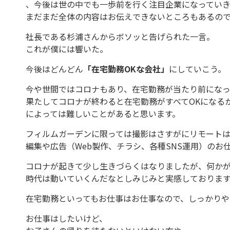
、今後は世の中でも一歩前を行く注目企業になっていき
まだまだ全体の内容はお伝えできないところもあるの
社長である杉浦さんからボソッと告げられた一言。
これが僕には響いた。
今後はどんどん
「在宅勤務OKな会社」
にしていこう。
今や世間ではコロナもあり、在宅勤務が当たり前にな
果たしてコロナが終わると在宅勤務がすべてOKになる
によっては難しいことがあると思います。
フィルムガーデンに限っては撮影はさすがにリモート
編集や広告（Web製作、チラシ、各種SNS運用）のお
コロナが起きて少し生きづらくはなりましたが、何か
時代は動いていくんだなとしみじみと実感しておりま
在宅勤務といってもお仕事はお仕事なので、しっかり
お仕事はしたいけど、