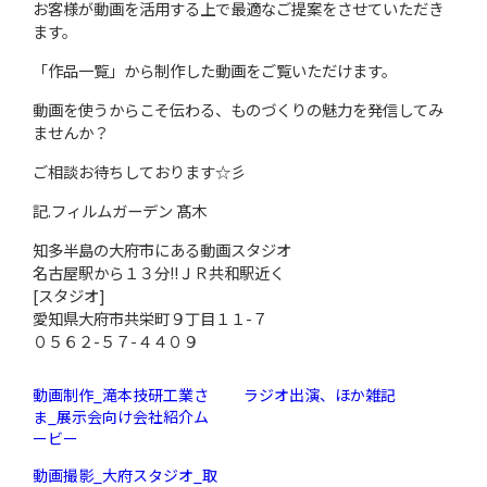
お客様が動画を活用する上で最適なご提案をさせていただき
ます。
「作品一覧」から制作した動画をご覧いただけます。
動画を使うからこそ伝わる、ものづくりの魅力を発信してみ
ませんか？
ご相談お待ちしております☆彡
記.フィルムガーデン 髙木
知多半島の大府市にある動画スタジオ
名古屋駅から１３分!!ＪＲ共和駅近く
[スタジオ]
愛知県大府市共栄町９丁目１１-７
０５６２-５７-４４０９
動画制作_滝本技研工業さ
ラジオ出演、ほか雑記
ま_展示会向け会社紹介ム
ービー
動画撮影_大府スタジオ_取