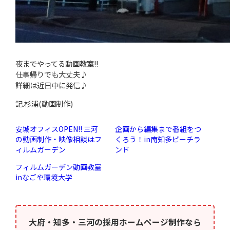
夜までやってる動画教室!!
仕事帰りでも大丈夫♪
詳細は近日中に発信♪
記.杉浦(動画制作)
安城オフィスOPEN!! 三河
企画から編集まで番組をつ
の動画制作・映像相談はフ
くろう！in南知多ビーチラ
ィルムガーデン
ンド
フィルムガーデン動画教室
inなごや環境大学
大府・知多・三河の採用ホームページ制作なら