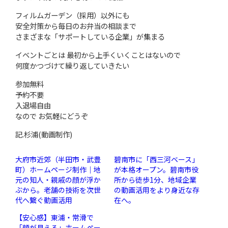
フィルムガーデン（採用）以外にも
安全対策から毎日のお弁当の相談まで
さまざまな「サポートしている企業」が集まる
イベントごとは 最初から上手くいくことはないので
何度かつづけて繰り返していきたい
参加無料
予約不要
入退場自由
なので お気軽にどうぞ
記.杉浦(動画制作)
大府市近郊（半田市・武豊
碧南市に「西三河ベース」
町）ホームページ制作｜地
が本格オープン。碧南市役
元の知人・親戚の顔が浮か
所から徒歩1分、地域企業
ぶから。老舗の技術を次世
の動画活用をより身近な存
代へ繋ぐ動画活用
在へ。
【安心感】東浦・常滑で
「顔が見える」ホームペー