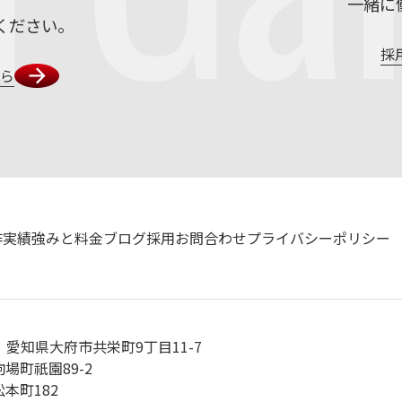
一緒に
ください。
採
ちら
作実績
強みと料金
ブログ
採用
お問合わせ
プライバシーポリシー
愛知県大府市共栄町9丁目11-7
場町祇園89-2
本町182