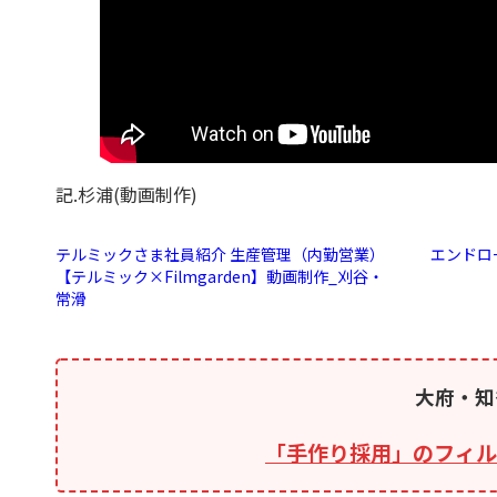
記.杉浦(動画制作)
テルミックさま社員紹介 生産管理（内勤営業）
エンドロ
【テルミック×Filmgarden】動画制作_刈谷・
常滑
大府・知
「手作り採用」のフィル