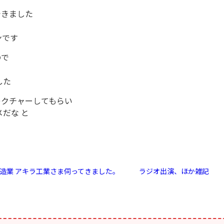
できました
ンです
ので
した
レクチャーしてもらい
だな と
製造業 アキラ工業さま伺ってきました。
ラジオ出演、ほか雑記