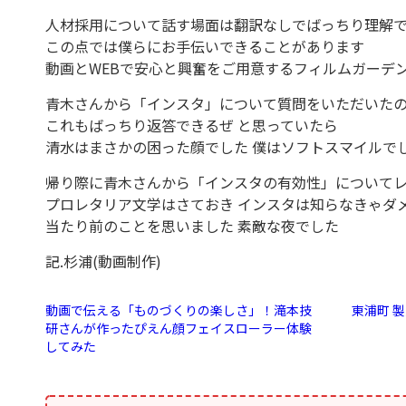
人材採用について話す場面は翻訳なしでばっちり理解
この点では僕らにお手伝いできることがあります
動画とWEBで安心と興奮をご用意するフィルムガーデ
青木さんから「インスタ」について質問をいただいた
これもばっちり返答できるぜ と思っていたら
清水はまさかの困った顔でした 僕はソフトスマイルで
帰り際に青木さんから「インスタの有効性」について
プロレタリア文学はさておき インスタは知らなきゃダメ
当たり前のことを思いました 素敵な夜でした
記.杉浦(動画制作)
動画で伝える「ものづくりの楽しさ」！滝本技
東浦町 
研さんが作ったぴえん顔フェイスローラー体験
してみた