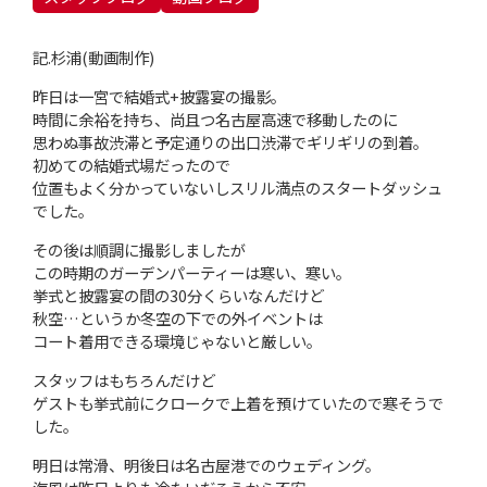
記.杉浦(動画制作)
昨日は一宮で結婚式+披露宴の撮影。
時間に余裕を持ち、尚且つ名古屋高速で移動したのに
思わぬ事故渋滞と予定通りの出口渋滞でギリギリの到着。
初めての結婚式場だったので
位置もよく分かっていないしスリル満点のスタートダッシュ
でした。
その後は順調に撮影しましたが
この時期のガーデンパーティーは寒い、寒い。
挙式と披露宴の間の30分くらいなんだけど
秋空…というか冬空の下での外イベントは
コート着用できる環境じゃないと厳しい。
スタッフはもちろんだけど
ゲストも挙式前にクロークで上着を預けていたので寒そうで
した。
明日は常滑、明後日は名古屋港でのウェディング。