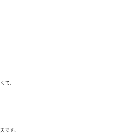
、
なくて、
。
夫です。