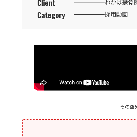
Client
わかば接骨
Category
採用動画
その空